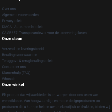
Over ons
Algemene voorwaarden
Privacybeleid
DMCA - Auteursrechtbeleid
CA SB657: Transparantiewet voor de toeleveringsketen
Onze steun
Verzend- en leveringsbeleid
Betalingsvoorwaarden
Teruggave & terugbetalingsbeleid
Contacteer ons
Klantenhulp (FAQ)
Whosale
Onze winkel
Elk product dat wij aanbieden is ontworpen door ons team van
wereldklasse. Van hoogwaardige en mooie designproducten tot
producten die u kunnen helpen uw unieke stijl uit te drukken, bieden wij