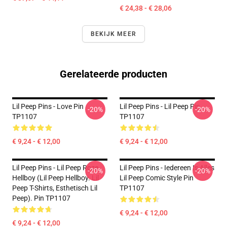
€ 24,38 - € 28,06
BEKIJK MEER
Gerelateerde producten
Lil Peep Pins - Love Pin
Lil Peep Pins - Lil Peep Pin
-20%
-20%
TP1107
TP1107
€ 9,24 - € 12,00
€ 9,24 - € 12,00
Lil Peep Pins - Lil Peep Roze
Lil Peep Pins - Iedereen Is Alles
-20%
-20%
Hellboy (Lil Peep Hellboy. Lil
Lil Peep Comic Style Pin
Peep T-Shirts, Esthetisch Lil
TP1107
Peep). Pin TP1107
€ 9,24 - € 12,00
€ 9,24 - € 12,00