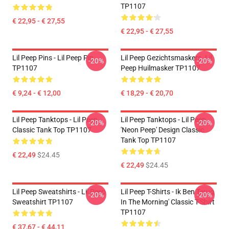
TP1107
€ 22,95 - € 27,55
€ 22,95 - € 27,55
Lil Peep Pins - Lil Peep Pin
Lil Peep Gezichtsmaskers. Lil
-20%
-20%
TP1107
Peep Huilmasker TP1107
€ 9,24 - € 12,00
€ 18,29 - € 20,70
Lil Peep Tanktops - Lil Peep
Lil Peep Tanktops - Lil Peep
-20%
-20%
Classic Tank Top TP1107
'Neon Peep' Design Classic
Tank Top TP1107
€ 22,49
$24.45
€ 22,49
$24.45
Lil Peep Sweatshirts - Lil Peep
Lil Peep T-Shirts - Ik Ben Terug
-20%
-20%
Sweatshirt TP1107
In The Morning' Classic T-Shirt
TP1107
€ 37,67 - € 44,11