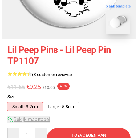
blank template
Lil Peep Pins - Lil Peep Pin
TP1107
(3 customer reviews)
€11.56
€9.25
-20%
$10.05
Size
Small - 3.2cm
Large - 5.8cm
Bekijk maattabel
Quantity
TOEVOEGEN AAN