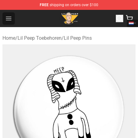
FREE
shipping on orders over $100
Lil Peep Store - Official Lil Peep Merchandise Shop
Open menu
Home
/
Lil Peep Toebehoren
/
Lil Peep Pins