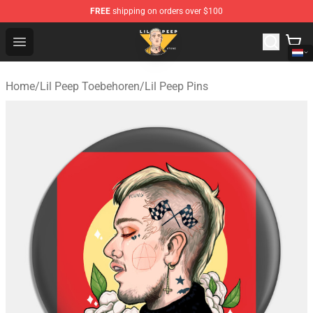
FREE
shipping on orders over $100
Lil Peep Store - Official Lil Peep Merchandise Shop
Open menu
Home
/
Lil Peep Toebehoren
/
Lil Peep Pins