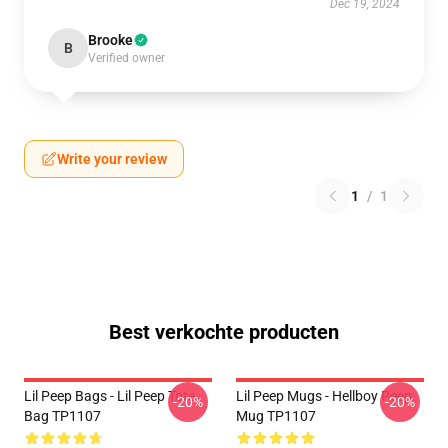
Dec 19, 2024
Brooke
B
Verified owner
Write your review
1
/
1
Best verkochte producten
Lil Peep Bags - Lil Peep Tote
Lil Peep Mugs - Hellboy Peep
-20%
-20%
Bag TP1107
Mug TP1107