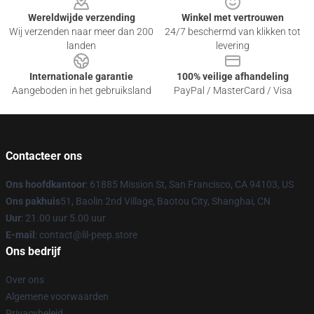
Wereldwijde verzending
Winkel met vertrouwen
Wij verzenden naar meer dan 200
24/7 beschermd van klikken tot
landen
levering
Internationale garantie
100% veilige afhandeling
Aangeboden in het gebruiksland
PayPal / MasterCard / Visa
Contacteer ons
Ons hoofdkantoor
: 61885 Mission St, San Francisco, CA 94103, US
Ons pakhuis
51, Baolin 2nd Village, Baotou City, Shanghai, CN
Uur
: 21.00 uur 5.00 uur
E-mail
: contact@lil-peep.store
Ons bedrijf
Over ons
Algemene voorwaarden
Privacybeleid