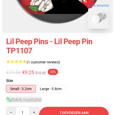
blank template
Lil Peep Pins - Lil Peep Pin
TP1107
(1 customer reviews)
€11.56
€9.25
-20%
$10.05
Size
Small - 3.2cm
Large - 5.8cm
Bekijk maattabel
Quantity
TOEVOEGEN AAN