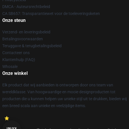
DMCA - Auteursrechtbeleid
CA SB657: Transparantiewet voor de toeleveringsketen
Onze steun
Verzend- en leveringsbeleid
Betalingsvoorwaarden
Teruggave & terugbetalingsbeleid
Contacteer ons
Klantenhulp (FAQ)
Whosale
Onze winkel
Elk product dat wij aanbieden is ontworpen door ons team van
wereldklasse. Van hoogwaardige en mooie designproducten tot
producten die u kunnen helpen uw unieke stijl uit te drukken, bieden wij
een breed scala aan unieke en veelzijdige items.
UNLOCK