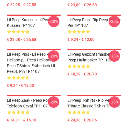
€ 22,95 - € 27,55
€ 23,00 - € 26,68
Lil Peep Kussens Lil Peep Gooi
Lil Peep Pins - Rip Peep Tribute
-20%
-20%
Kussen TP1107
Pin TP1107
€ 22,08 - € 26,68
€ 9,24 - € 12,00
Lil Peep Pins - Lil Peep Roze
Lil Peep Gezichtsmaskers. Lil
-20%
-20%
Hellboy (Lil Peep Hellboy. Lil
Peep Huilmasker TP1107
Peep T-Shirts, Esthetisch Lil
Peep). Pin TP1107
€ 18,29 - € 20,70
€ 9,24 - € 12,00
Lil Peep Zaak - Peep Rose
Lil Peep T-Shirts - Rip Peep
-20%
-20%
Telefoon Geval TP1107
Tribute Classic T-Shirt TP1107
€ 14,81 - € 16,10
€ 24,38 - € 28,06