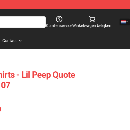
Klantenservice
Winkelwagen bekijken
Contact
irts - Lil Peep Quote
107
)