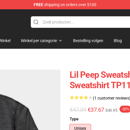
FREE
shipping on orders over $100
Winkel
Winkel per categorie
Bestelling volgen
Blog
Lil Peep Sweatsh
Sweatshirt TP1
(1 customer reviews
€47.09
€37.67
-20%
$40.95
Type
Unisex