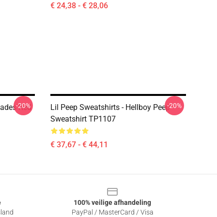
€ 24,38 - € 28,06
-20%
-20%
blades Red
Lil Peep Sweatshirts - Hellboy Peep
Sweatshirt TP1107
€ 37,67 - € 44,11
e
100% veilige afhandeling
sland
PayPal / MasterCard / Visa