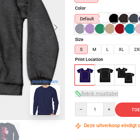
Color
Default
Size
S
M
L
XL
2X
Print Location
blank template
Bekijk maattabel
Quantity
TOE
Deze uitverkoop eindigt 