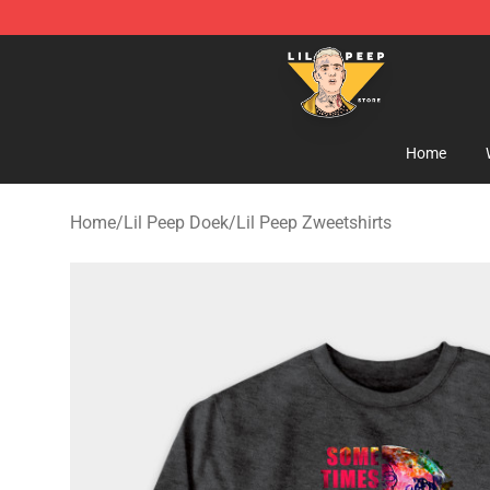
Lil Peep Store - Official Lil Peep Merchandise Shop
Home
Home
/
Lil Peep Doek
/
Lil Peep Zweetshirts