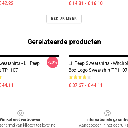
€ 42,22
€ 14,81 - € 16,10
BEKIJK MEER
Gerelateerde producten
-20%
weatshirts - Lil Peep
Lil Peep Sweatshirts - Witch
t TP1107
Box Logo Sweatshirt TP1107
€ 44,11
€ 37,67 - € 44,11
Winkel met vertrouwen
Internationale garanti
chermd van klikken tot levering
Aangeboden in het gebruik