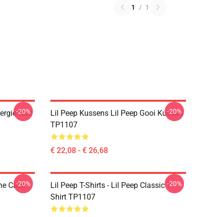
1
/
1
-20%
-20%
ergie Niet
Lil Peep Kussens Lil Peep Gooi Kussen
TP1107
€ 22,08 - € 26,68
-20%
-20%
ne Case
Lil Peep T-Shirts - Lil Peep Classic T-
Shirt TP1107