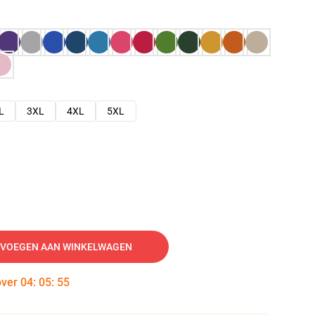
L
3XL
4XL
5XL
VOEGEN AAN WINKELWAGEN
over
04
:
05
:
54