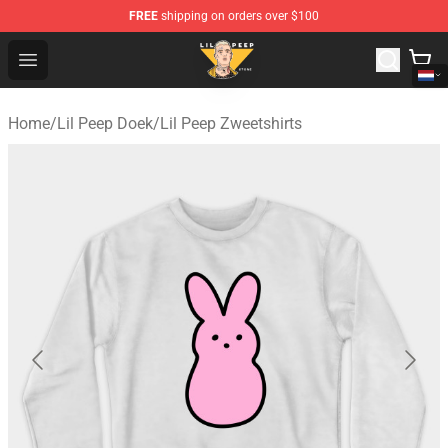
FREE
shipping on orders over $100
Lil Peep Store - Official Lil Peep Merchandise Shop
Open menu
Home
/
Lil Peep Doek
/
Lil Peep Zweetshirts