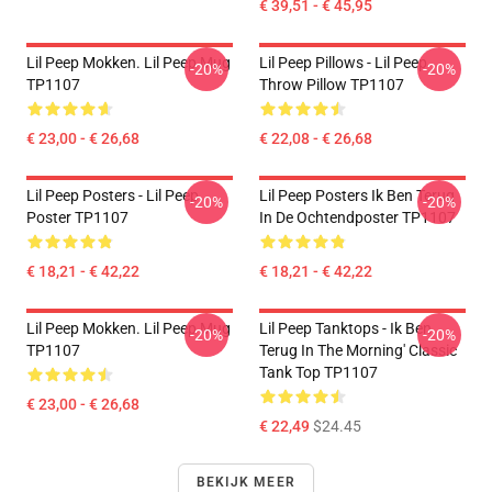
€ 39,51 - € 45,95
Lil Peep Mokken. Lil Peep Mug
Lil Peep Pillows - Lil Peep
-20%
-20%
TP1107
Throw Pillow TP1107
€ 23,00 - € 26,68
€ 22,08 - € 26,68
Lil Peep Posters - Lil Peep
Lil Peep Posters Ik Ben Terug
-20%
-20%
Poster TP1107
In De Ochtendposter TP1107
€ 18,21 - € 42,22
€ 18,21 - € 42,22
Lil Peep Mokken. Lil Peep Mug
Lil Peep Tanktops - Ik Ben
-20%
-20%
TP1107
Terug In The Morning' Classic
Tank Top TP1107
€ 23,00 - € 26,68
€ 22,49
$24.45
BEKIJK MEER