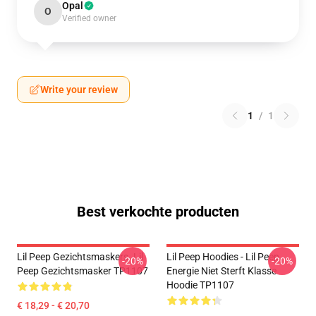
Opal
O
Verified owner
Write your review
1
/
1
Best verkochte producten
Lil Peep Gezichtsmaskers. Lil
Lil Peep Hoodies - Lil Peep
-20%
-20%
Peep Gezichtsmasker TP1107
Energie Niet Sterft Klasse
Hoodie TP1107
€ 18,29 - € 20,70