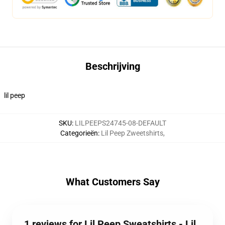
Beschrijving
lil peep
SKU
:
LILPEEPS24745-08-DEFAULT
Categorieën
:
Lil Peep Zweetshirts
,
What Customers Say
1 reviews for Lil Peep Sweatshirts - Lil