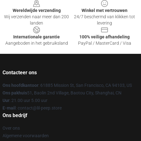
Wereldwijde verzending
Winkel met vertrouwen
Wij verzenden naar meer dan 200
24/7 beschermd van klikken tot
landen
levering
Internationale garantie
100% veilige afhandeling
Aangeboden in het gebruiksland
PayPal / MasterCard / Visa
Contacteer ons
Ons hoofdkantoor
: 61885 Mission St, San Francisco, CA 94103, US
Ons pakhuis
51, Baolin 2nd Village, Baotou City, Shanghai, CN
Uur
: 21.00 uur 5.00 uur
E-mail
: contact@lil-peep.store
Ons bedrijf
Over ons
Algemene voorwaarden