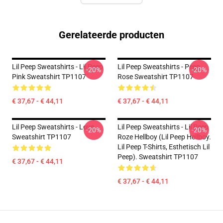
Gerelateerde producten
Lil Peep Sweatshirts - Lil Peep
Lil Peep Sweatshirts - Peep
-20%
-20%
Pink Sweatshirt TP1107
Rose Sweatshirt TP1107
€ 37,67 - € 44,11
€ 37,67 - € 44,11
Lil Peep Sweatshirts - Love
Lil Peep Sweatshirts - Lil Peep
-20%
-20%
Sweatshirt TP1107
Roze Hellboy (Lil Peep Hellboy.
Lil Peep T-Shirts, Esthetisch Lil
Peep). Sweatshirt TP1107
€ 37,67 - € 44,11
€ 37,67 - € 44,11
Footer