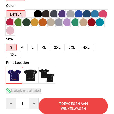
Color
Default
Size
S
M
L
XL
2XL
3XL
4XL
5XL
Print Location
Bekijk maattabel
Quantity
TOEVOEGEN AAN
WINKELWAGEN