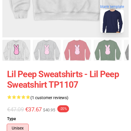
blank template
Lil Peep Sweatshirts - Lil Peep
Sweatshirt TP1107
(1 customer reviews)
€47.09
€37.67
-20%
$40.95
Type
Unisex