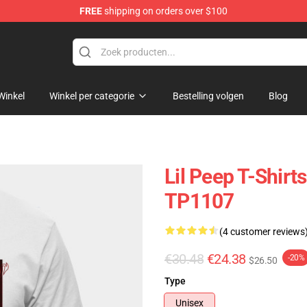
FREE
shipping on orders over $100
Winkel
Winkel per categorie
Bestelling volgen
Blog
Lil Peep T-Shirt
TP1107
(4 customer reviews
€30.48
€24.38
-20%
$26.50
Type
Unisex