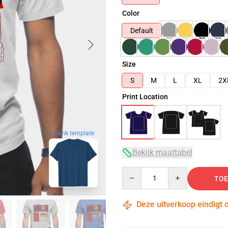
Color
Default
Size
S
M
L
XL
2X
Print Location
blank template
Bekijk maattabel
Quantity
TOE
Deze uitverkoop eindigt 