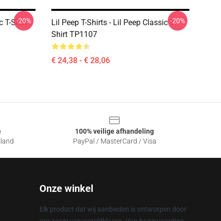
-20%
-20%
c T-Shirt
Lil Peep T-Shirts - Lil Peep Classic T-
Shirt TP1107
€ 24,38 - € 28,06
e
100% veilige afhandeling
sland
PayPal / MasterCard / Visa
Onze winkel
Elk product dat wij aanbieden is ontworpen door