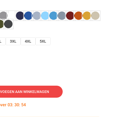
L
3XL
4XL
5XL
VOEGEN AAN WINKELWAGEN
over
03
:
30
:
53