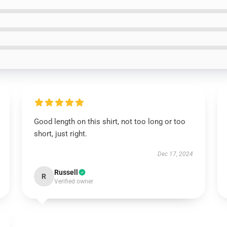
Good length on this shirt, not too long or too
short, just right.
Dec 17, 2024
Russell
R
Verified owner