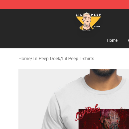
Lil Peep Store - Official Lil Peep Merchandise Shop
Home
Home
/
Lil Peep Doek
/
Lil Peep T-shirts