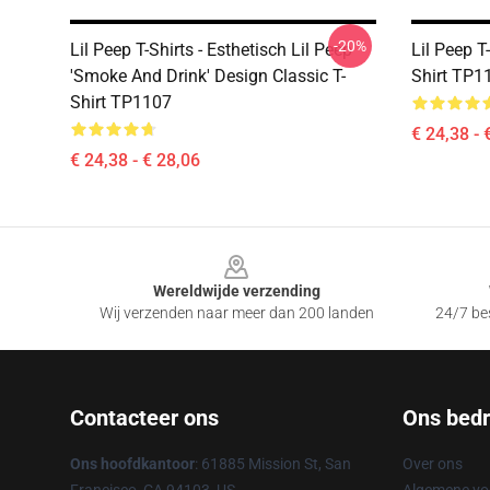
-20%
Lil Peep T-Shirts - Esthetisch Lil Peep
Lil Peep T-
'Smoke And Drink' Design Classic T-
Shirt TP1
Shirt TP1107
€ 24,38 - 
€ 24,38 - € 28,06
Footer
Wereldwijde verzending
Wij verzenden naar meer dan 200 landen
24/7 bes
Contacteer ons
Ons bedri
Ons hoofdkantoor
: 61885 Mission St, San
Over ons