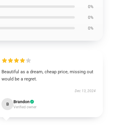
0%
0%
0%
Beautiful as a dream, cheap price, missing out
would be a regret.
Dec 13, 2024
Brandon
B
Verified owner