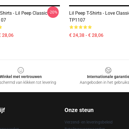
-20%
Shirts - Lil Peep Classic T-
Lil Peep T-Shirts - Love Classi
107
TP1107
€ 28,06
€ 24,38 - € 28,06
Winkel met vertrouwen
Internationale garanti
chermd van klikken tot levering
Aangeboden in het gebruik
jf
Onze steun
Verzend- en leveringsbeleid