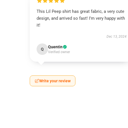
This Lil Peep shirt has great fabric, a very cute
design, and arrived so fast! I’m very happy with
it!
Dec 13, 2024
Quentin
Q
Verified owner
Write your review