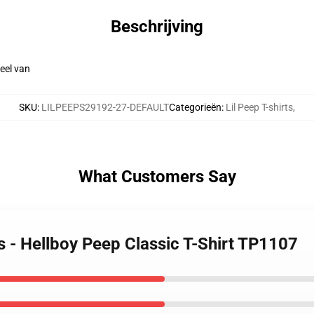
Beschrijving
eel van
SKU
:
LILPEEPS29192-27-DEFAULT
Categorieën
:
Lil Peep T-shirts
,
What Customers Say
ts - Hellboy Peep Classic T-Shirt TP1107