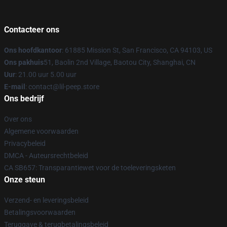
Contacteer ons
Ons hoofdkantoor
: 61885 Mission St, San Francisco, CA 94103, US
Ons pakhuis
51, Baolin 2nd Village, Baotou City, Shanghai, CN
Uur
: 21.00 uur 5.00 uur
E-mail
: contact@lil-peep.store
Ons bedrijf
Over ons
Algemene voorwaarden
Privacybeleid
DMCA - Auteursrechtbeleid
CA SB657: Transparantiewet voor de toeleveringsketen
Onze steun
Verzend- en leveringsbeleid
Betalingsvoorwaarden
Teruggave & terugbetalingsbeleid