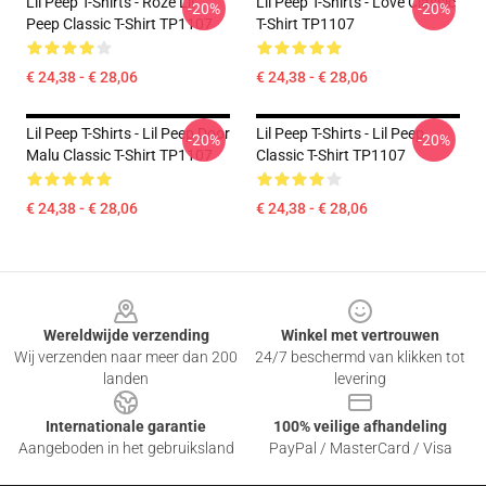
Lil Peep T-Shirts - Roze Lil
Lil Peep T-Shirts - Love Classic
-20%
-20%
Peep Classic T-Shirt TP1107
T-Shirt TP1107
€ 24,38 - € 28,06
€ 24,38 - € 28,06
Lil Peep T-Shirts - Lil Peep Door
Lil Peep T-Shirts - Lil Peep
-20%
-20%
Malu Classic T-Shirt TP1107
Classic T-Shirt TP1107
€ 24,38 - € 28,06
€ 24,38 - € 28,06
Footer
Wereldwijde verzending
Winkel met vertrouwen
Wij verzenden naar meer dan 200
24/7 beschermd van klikken tot
landen
levering
Internationale garantie
100% veilige afhandeling
Aangeboden in het gebruiksland
PayPal / MasterCard / Visa