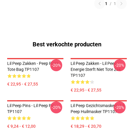
1
/
1
Best verkochte producten
Lil Peep Zakken - Peep Rose
Lil Peep Zakken - Lil Peep
-20%
-20%
Tote Bag TP1107
Energie Sterft Niet Tote Zak
TP1107
€ 22,95 - € 27,55
€ 22,95 - € 27,55
Lil Peep Pins - Lil Peep Pin
Lil Peep Gezichtsmaskers. Lil
-20%
-20%
TP1107
Peep Huilmasker TP1107
€ 9,24 - € 12,00
€ 18,29 - € 20,70