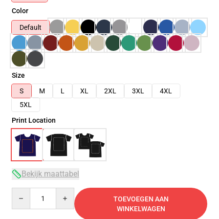
Color
Default
Size
S
M
L
XL
2XL
3XL
4XL
5XL
Print Location
Bekijk maattabel
Quantity
TOEVOEGEN AAN
WINKELWAGEN