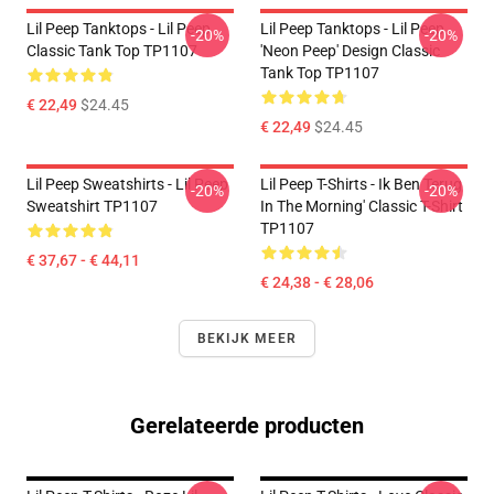
Lil Peep Tanktops - Lil Peep
Lil Peep Tanktops - Lil Peep
-20%
-20%
Classic Tank Top TP1107
'Neon Peep' Design Classic
Tank Top TP1107
€ 22,49
$24.45
€ 22,49
$24.45
Lil Peep Sweatshirts - Lil Peep
Lil Peep T-Shirts - Ik Ben Terug
-20%
-20%
Sweatshirt TP1107
In The Morning' Classic T-Shirt
TP1107
€ 37,67 - € 44,11
€ 24,38 - € 28,06
BEKIJK MEER
Gerelateerde producten