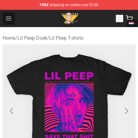
FREE
shipping on orders over $100
Lil Peep Store - Official Lil Peep Merchandise Shop
Open menu
Home
/
Lil Peep Doek
/
Lil Peep T-shirts