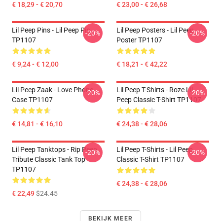
€ 18,29 - € 20,70
€ 23,00 - € 26,68
Lil Peep Pins - Lil Peep Pin
Lil Peep Posters - Lil Peep
-20%
-20%
TP1107
Poster TP1107
€ 9,24 - € 12,00
€ 18,21 - € 42,22
Lil Peep Zaak - Love Phone
Lil Peep T-Shirts - Roze Lil
-20%
-20%
Case TP1107
Peep Classic T-Shirt TP1107
€ 14,81 - € 16,10
€ 24,38 - € 28,06
Lil Peep Tanktops - Rip Peep
Lil Peep T-Shirts - Lil Peep
-20%
-20%
Tribute Classic Tank Top
Classic T-Shirt TP1107
TP1107
€ 24,38 - € 28,06
€ 22,49
$24.45
BEKIJK MEER