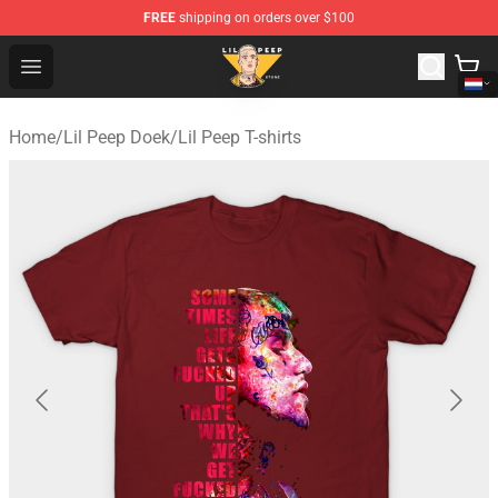
FREE
shipping on orders over $100
Lil Peep Store - Official Lil Peep Merchandise Shop
Open menu
Home
/
Lil Peep Doek
/
Lil Peep T-shirts