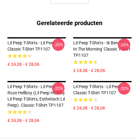
Gerelateerde producten
Lil Peep T-Shirts - Lil Peep
Lil Peep T-Shirts - Ik Ben Terug
-20%
-20%
Classic T-Shirt TP1107
In The Morning' Classic T-Shirt
TP1107
€ 24,38 - € 28,06
€ 24,38 - € 28,06
Lil Peep T-Shirts - Lil Peep
Lil Peep T-Shirts - Lil Peep
-20%
-20%
Roze Hellboy (Lil Peep Hellboy.
Classic T-Shirt TP1107
Lil Peep T-Shirts, Esthetisch Lil
Peep). Classic T-Shirt TP1107
€ 24,38 - € 28,06
€ 24,38 - € 28,06