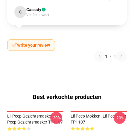
Cassidy
C
Verified owner
Write your review
1
/
1
Best verkochte producten
Lil Peep Gezichtsmaskers. Lil
Lil Peep Mokken. Lil Peep Mug
-20%
-20%
Peep Gezichtsmasker TP1107
TP1107