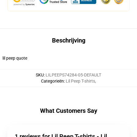
Beschrijving
lil peep quote
SKU
:
LILPEEPS74284-05-DEFAULT
Categorieën
:
Lil Peep T-shirts
,
What Customers Say
1 reviews for Lil Peep T-shirts - Lil