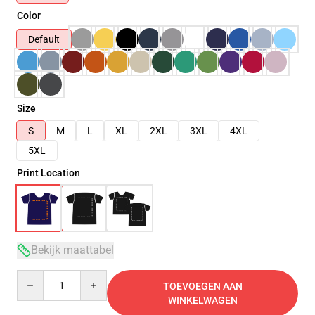
Color
Default
Size
S
M
L
XL
2XL
3XL
4XL
5XL
Print Location
Bekijk maattabel
Quantity
TOEVOEGEN AAN
WINKELWAGEN