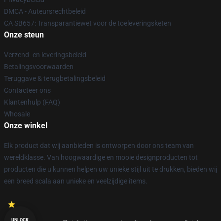
DMCA - Auteursrechtbeleid
CA SB657: Transparantiewet voor de toeleveringsketen
Onze steun
Verzend- en leveringsbeleid
Betalingsvoorwaarden
Teruggave & terugbetalingsbeleid
Contacteer ons
Klantenhulp (FAQ)
Whosale
Onze winkel
Elk product dat wij aanbieden is ontworpen door ons team van
wereldklasse. Van hoogwaardige en mooie designproducten tot
producten die u kunnen helpen uw unieke stijl uit te drukken, bieden wij
een breed scala aan unieke en veelzijdige items.
UNLOCK