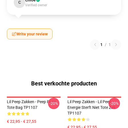
Chloe
C
Verified owner
Write your review
1
/
1
Best verkochte producten
Lil Peep Zakken - Peep Rose
Lil Peep Zakken - Lil Peep
-20%
-20%
Tote Bag TP1107
Energie Sterft Niet Tote Zak
TP1107
€ 22,95 - € 27,55
€ 22,95 - € 27,55