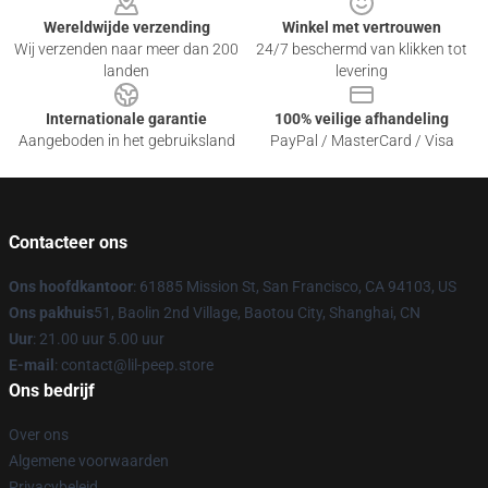
Wereldwijde verzending
Winkel met vertrouwen
Wij verzenden naar meer dan 200
24/7 beschermd van klikken tot
landen
levering
Internationale garantie
100% veilige afhandeling
Aangeboden in het gebruiksland
PayPal / MasterCard / Visa
Contacteer ons
Ons hoofdkantoor
: 61885 Mission St, San Francisco, CA 94103, US
Ons pakhuis
51, Baolin 2nd Village, Baotou City, Shanghai, CN
Uur
: 21.00 uur 5.00 uur
E-mail
: contact@lil-peep.store
Ons bedrijf
Over ons
Algemene voorwaarden
Privacybeleid