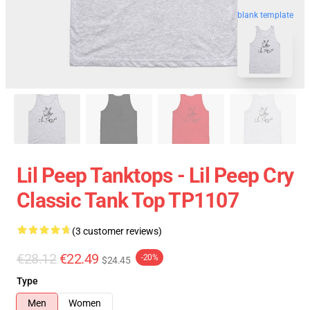
blank template
Lil Peep Tanktops - Lil Peep Cry
Classic Tank Top TP1107
(3 customer reviews)
€28.12
€22.49
-20%
$24.45
Type
Men
Women