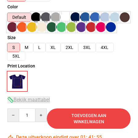
Color
Default
Size
S
M
L
XL
2XL
3XL
4XL
5XL
Print Location
Bekijk maattabel
Quantity
TOEVOEGEN AAN
WINKELWAGEN
Deze uitverkoop eindigt over
01
:
41
:
54