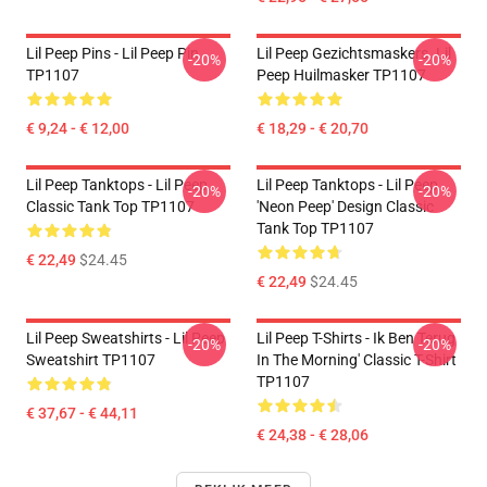
Lil Peep Pins - Lil Peep Pin
Lil Peep Gezichtsmaskers. Lil
-20%
-20%
TP1107
Peep Huilmasker TP1107
€ 9,24 - € 12,00
€ 18,29 - € 20,70
Lil Peep Tanktops - Lil Peep
Lil Peep Tanktops - Lil Peep
-20%
-20%
Classic Tank Top TP1107
'Neon Peep' Design Classic
Tank Top TP1107
€ 22,49
$24.45
€ 22,49
$24.45
Lil Peep Sweatshirts - Lil Peep
Lil Peep T-Shirts - Ik Ben Terug
-20%
-20%
Sweatshirt TP1107
In The Morning' Classic T-Shirt
TP1107
€ 37,67 - € 44,11
€ 24,38 - € 28,06