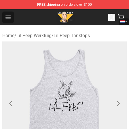
FREE
shipping on orders over $100
Lil Peep Store - Official Lil Peep Merchandise Shop
Open menu
Home
/
Lil Peep Werktuig
/
Lil Peep Tanktops