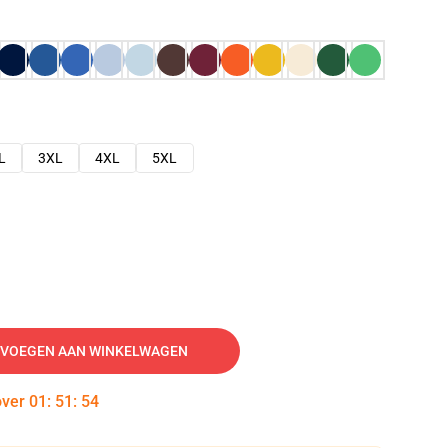
L
3XL
4XL
5XL
VOEGEN AAN WINKELWAGEN
over
01
:
51
:
54