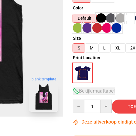
Color
Default
Size
S
M
L
XL
2X
Print Location
blank template
Bekijk maattabel
Quantity
TOE
Deze uitverkoop eindigt 