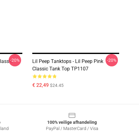
-20%
-20%
lassic
Lil Peep Tanktops - Lil Peep Pink
Classic Tank Top TP1107
€ 22,49
$24.45
e
100% veilige afhandeling
sland
PayPal / MasterCard / Visa