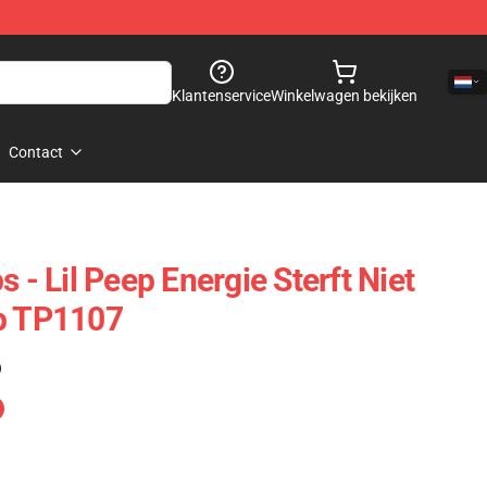
Klantenservice
Winkelwagen bekijken
Contact
s - Lil Peep Energie Sterft Niet
op TP1107
)