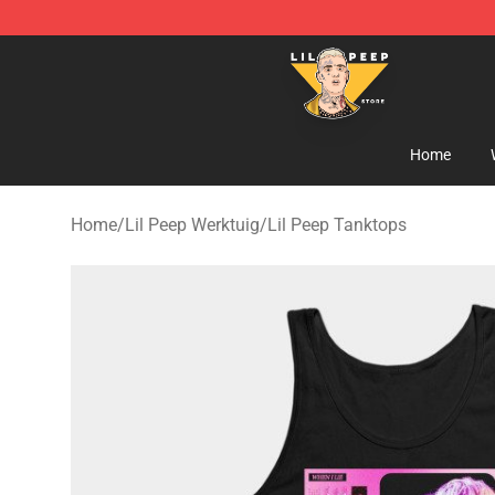
Lil Peep Store - Official Lil Peep Merchandise Shop
Home
Home
/
Lil Peep Werktuig
/
Lil Peep Tanktops