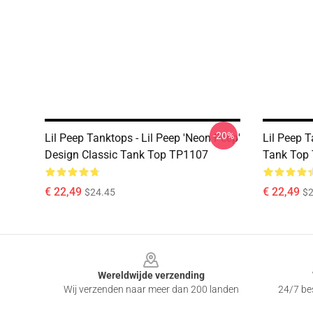
-20%
Lil Peep Tanktops - Lil Peep 'Neon Peep'
Lil Peep T
Design Classic Tank Top TP1107
Tank Top
€ 22,49
€ 22,49
$24.45
$2
Footer
Wereldwijde verzending
Wij verzenden naar meer dan 200 landen
24/7 bes