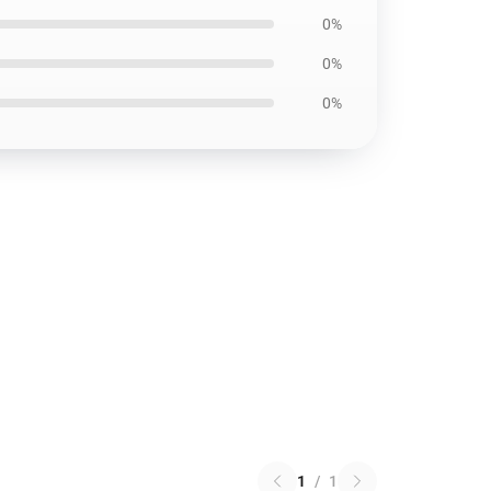
0%
0%
0%
1
/
1