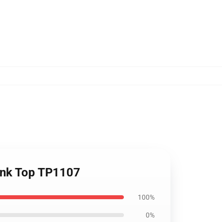
 Tank Top TP1107
100%
0%