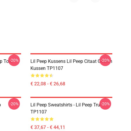
-20%
-20%
p Tote
Lil Peep Kussens Lil Peep Citaat Gooien
Kussen TP1107
€ 22,08 - € 26,68
-20%
-20%
p
Lil Peep Sweatshirts - Lil Peep Trui
TP1107
€ 37,67 - € 44,11