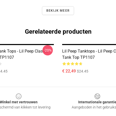
BEKIJK MEER
Gerelateerde producten
-20%
ank Tops - Lil Peep Classic
Lil Peep Tanktops - Lil Peep C
 TP1107
Tank Top TP1107
€ 22,49
4.45
$24.45
Winkel met vertrouwen
Internationale garanti
chermd van klikken tot levering
Aangeboden in het gebruik