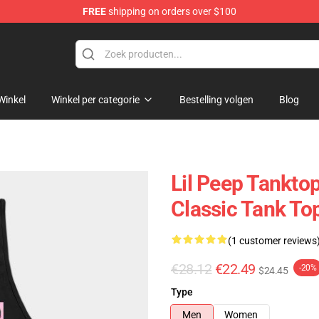
FREE
shipping on orders over $100
Winkel
Winkel per categorie
Bestelling volgen
Blog
Lil Peep Tanktop
Classic Tank T
(1 customer reviews
€28.12
€22.49
-20%
$24.45
Type
Men
Women