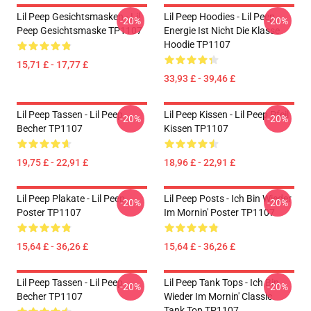
Lil Peep Gesichtsmasken - Lil
Lil Peep Hoodies - Lil Peep
-20%
-20%
Peep Gesichtsmaske TP1107
Energie Ist Nicht Die Klasse
Hoodie TP1107
15,71 £ - 17,77 £
33,93 £ - 39,46 £
Lil Peep Tassen - Lil Peep
Lil Peep Kissen - Lil Peep Pfeil
-20%
-20%
Becher TP1107
Kissen TP1107
19,75 £ - 22,91 £
18,96 £ - 22,91 £
Lil Peep Plakate - Lil Peep
Lil Peep Posts - Ich Bin Wieder
-20%
-20%
Poster TP1107
Im Mornin' Poster TP1107
15,64 £ - 36,26 £
15,64 £ - 36,26 £
Lil Peep Tassen - Lil Peep
Lil Peep Tank Tops - Ich Bin
-20%
-20%
Becher TP1107
Wieder Im Mornin' Classic
Tank Top TP1107