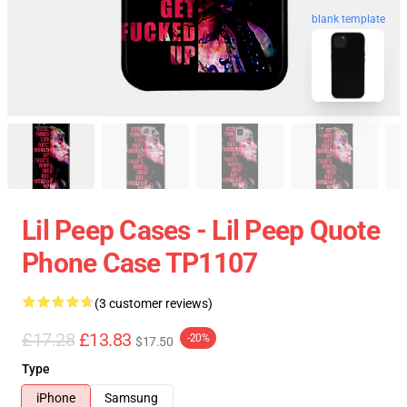
blank template
Lil Peep Cases - Lil Peep Quote
Phone Case TP1107
(3 customer reviews)
£17.28
£13.83
-20%
$17.50
Type
iPhone
Samsung