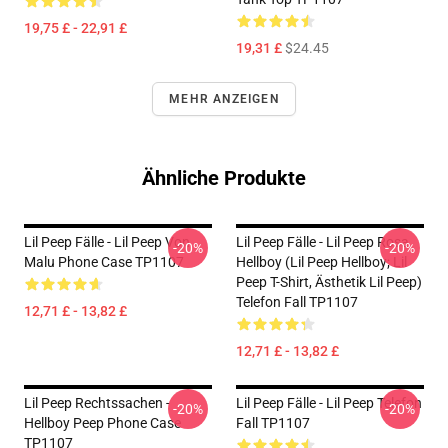
19,75 £ - 22,91 £
19,31 £
$24.45
MEHR ANZEIGEN
Ähnliche Produkte
Lil Peep Fälle - Lil Peep Von
Lil Peep Fälle - Lil Peep Rosa
-20%
-20%
Malu Phone Case TP1107
Hellboy (Lil Peep Hellboy; Lil
Peep T-Shirt, Ästhetik Lil Peep)
Telefon Fall TP1107
12,71 £ - 13,82 £
12,71 £ - 13,82 £
Lil Peep Rechtssachen -
Lil Peep Fälle - Lil Peep Telefon
-20%
-20%
Hellboy Peep Phone Case
Fall TP1107
TP1107