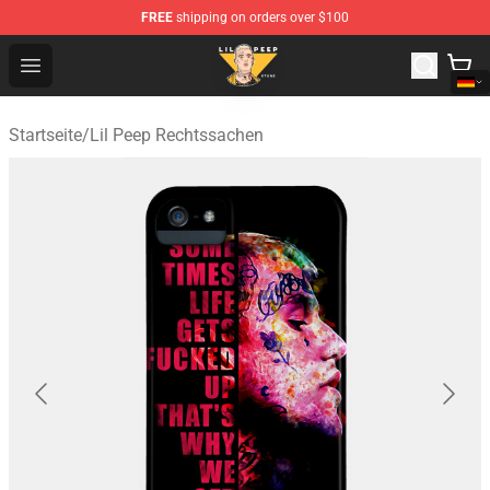
FREE
shipping on orders over $100
Lil Peep Store - Official Lil Peep Merchandise Shop
Open menu
Startseite
/
Lil Peep Rechtssachen