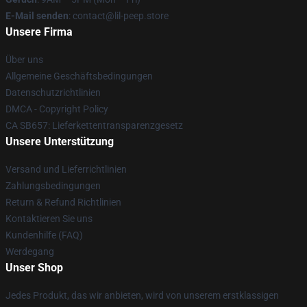
E-Mail senden
: contact@lil-peep.store
Unsere Firma
Über uns
Allgemeine Geschäftsbedingungen
Datenschutzrichtlinien
DMCA - Copyright Policy
CA SB657: Lieferkettentransparenzgesetz
Unsere Unterstützung
Versand und Lieferrichtlinien
Zahlungsbedingungen
Return & Refund Richtlinien
Kontaktieren Sie uns
Kundenhilfe (FAQ)
Werdegang
Unser Shop
Jedes Produkt, das wir anbieten, wird von unserem erstklassigen