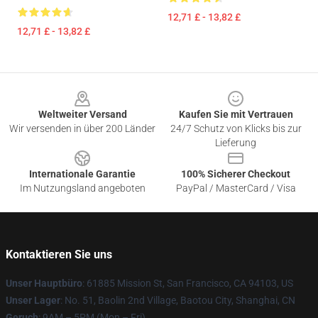
12,71 £ - 13,82 £
12,71 £ - 13,82 £
Footer
Weltweiter Versand
Kaufen Sie mit Vertrauen
Wir versenden in über 200 Länder
24/7 Schutz von Klicks bis zur
Lieferung
Internationale Garantie
100% Sicherer Checkout
Im Nutzungsland angeboten
PayPal / MasterCard / Visa
Kontaktieren Sie uns
Unser Hauptbüro
: 61885 Mission St, San Francisco, CA 94103, US
Unser Lager
: No. 51, Baolin 2nd Village, Baotou City, Shanghai, CN
Geruch
: 9AM – 5PM (Mon – Fri)