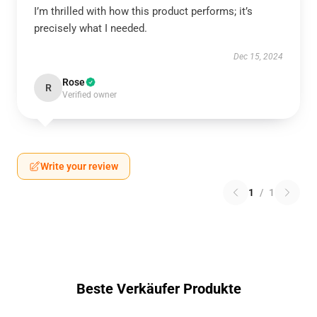
I’m thrilled with how this product performs; it’s
precisely what I needed.
Dec 15, 2024
Rose
R
Verified owner
Write your review
1
/
1
Beste Verkäufer Produkte