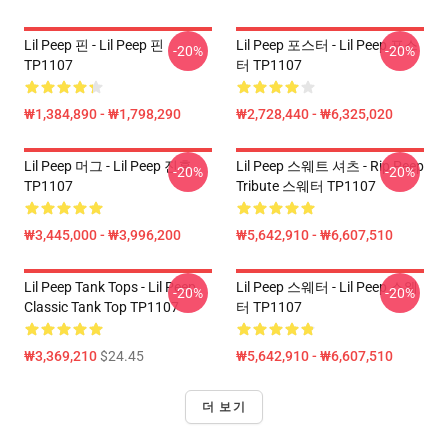
Lil Peep 핀 - Lil Peep 핀
Lil Peep 포스터 - Lil Peep 포스
-20%
-20%
TP1107
터 TP1107
₩1,384,890 - ₩1,798,290
₩2,728,440 - ₩6,325,020
Lil Peep 머그 - Lil Peep 진흙
Lil Peep 스웨트 셔츠 - Rip Peep
-20%
-20%
TP1107
Tribute 스웨터 TP1107
₩3,445,000 - ₩3,996,200
₩5,642,910 - ₩6,607,510
Lil Peep Tank Tops - Lil Peep
Lil Peep 스웨터 - Lil Peep 스웨
-20%
-20%
Classic Tank Top TP1107
터 TP1107
₩3,369,210
$24.45
₩5,642,910 - ₩6,607,510
더 보기