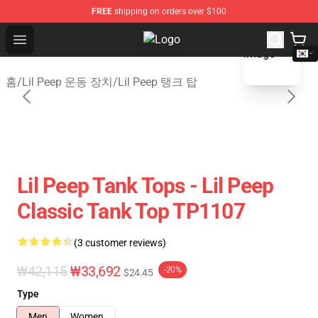
FREE
shipping on orders over $100
blank template
Open menu
Lil Peep Store - Official Lil Peep 
홈
/
Lil Peep 운동 장치
/
Lil Peep 탱크 탑
Lil Peep Tank Tops - Lil Peep
Classic Tank Top TP1107
(3 customer reviews)
₩42,115
₩33,692
-20%
$24.45
Type
Men
Women