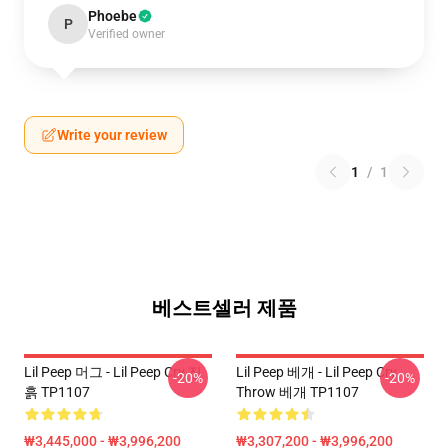
Phoebe
P
Verified owner
Write your review
1
/
1
베스트셀러 제품
Lil Peep 머그 - Lil Peep Cry 진
Lil Peep 베개 - Lil Peep Cry
-20%
-20%
흙 TP1107
Throw 베개 TP1107
₩3,445,000 - ₩3,996,200
₩3,307,200 - ₩3,996,200