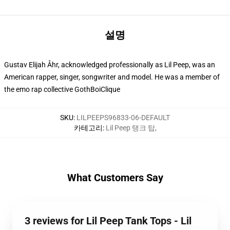
설명
Gustav Elijah Åhr, acknowledged professionally as Lil Peep, was an
American rapper, singer, songwriter and model. He was a member of
the emo rap collective GothBoiClique
SKU
:
LILPEEPS96833-06-DEFAULT
카테고리
:
Lil Peep 탱크 탑
,
What Customers Say
3 reviews for Lil Peep Tank Tops - Lil