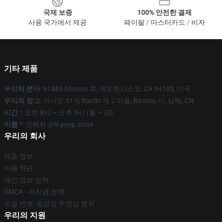
국제 보증
100% 안전한 결제
사용 국가에서 제공
페이팔 / 마스터카드 / 비자
기타 제품
우리의 본사
: 61885 Mission St, 샌프란시스코, CA 94103, 미국
우리의 창고
: 아니오 51의 Baolin 제 2 마을, Baotou 시, 상해, CN
시간 :
: 오전 9시 ~ 오후 5시 (월 ~ 금)
이름 *
: 연락처 @lil-peep.store
우리의 회사
제품 정보
이용 약관
개인 정보 정책
DMCA - 저작권 정책
모델 번호: 공급망 투명성 행위
우리의 지원