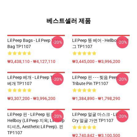
베스트셀러 제품
Lil Peep Bags - Lil Peep Tote
Lil Peep 뚱 베어 - Hellboy 펩 무
-20%
-20%
Bag TP1107
그 TP1107
₩3,438,110 - ₩4,127,110
₩3,445,000 - ₩3,996,200
Lil Peep 베개 - Lil Peep Throw
Lil Peep 핀 - - - 찢음 Peep
-20%
-20%
베개 TP1107
Tribute Pin TP1107
₩3,307,200 - ₩3,996,200
₩1,384,890 - ₩1,798,290
Lil Peep 핀 - Lil Peep 핑크
Lil Peep 얼굴 마스크 - Lil Peep
-20%
-20%
Hellboy (Lil Peep 지옥; Lil Peep
Cry 얼굴 가면 TP1107
티셔츠, Aesthetic Lil Peep). 핀
TP1107
₩2,740,842 - ₩3,100,500