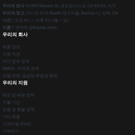
우리의 본사
: 61885 Mission St, 샌프란시스코, CA 94103, 미국
우리의 창고
: 아니오 51의 Baolin 제 2 마을, Baotou 시, 상해, CN
시간 :
: 오전 9시 ~ 오후 5시 (월 ~ 금)
이름 *
: 연락처 @lil-peep.store
우리의 회사
제품 정보
이용 약관
개인 정보 정책
DMCA - 저작권 정책
모델 번호: 공급망 투명성 행위
우리의 지원
배송 및 배송 정책
지불 기간
반품 및 환불 정책
기타 제품
고객지원 (FAQ)
구매하기