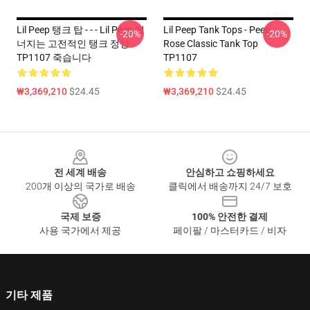
Lil Peep 탱크 탑 - - - Lil Peep 에
Lil Peep Tank Tops - Peep
-20%
-20%
너지는 고전적인 탱크 정상
Rose Classic Tank Top
TP1107 죽습니다
TP1107
₩3,369,210
$24.45
₩3,369,210
$24.45
Footer
전 세계 배송
안심하고 쇼핑하세요
200개 이상의 국가로 배송
클릭에서 배송까지 24/7 보호
국제 보증
100% 안전한 결제
사용 국가에서 제공
페이팔 / 마스터카드 / 비자
기타 제품