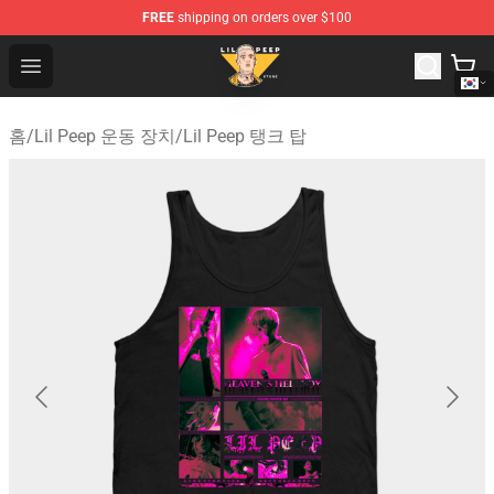
FREE
shipping on orders over $100
Lil Peep Store - Official Lil Peep Merchandise Shop
Open menu
홈
/
Lil Peep 운동 장치
/
Lil Peep 탱크 탑