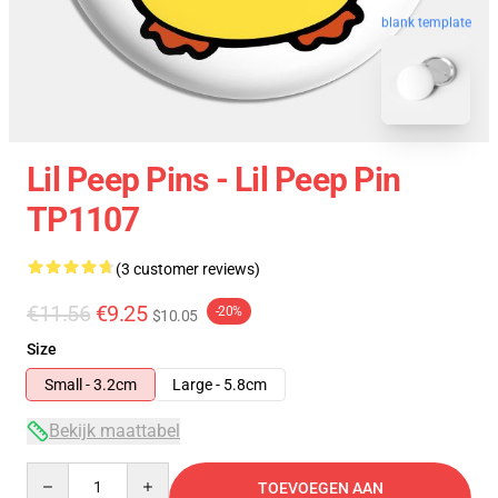
blank template
Lil Peep Pins - Lil Peep Pin
TP1107
(3 customer reviews)
€11.56
€9.25
-20%
$10.05
Size
Small - 3.2cm
Large - 5.8cm
Bekijk maattabel
Quantity
TOEVOEGEN AAN