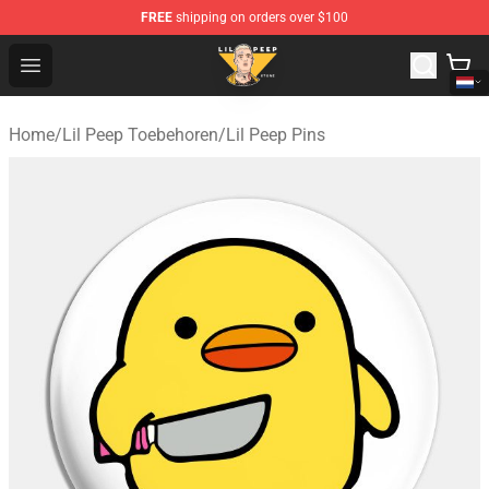
FREE
shipping on orders over $100
Lil Peep Store - Official Lil Peep Merchandise Shop
Open menu
Home
/
Lil Peep Toebehoren
/
Lil Peep Pins