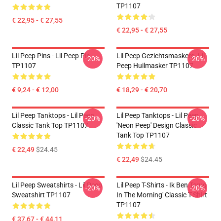
TP1107
€ 22,95 - € 27,55
€ 22,95 - € 27,55
Lil Peep Pins - Lil Peep Pin
Lil Peep Gezichtsmaskers. Lil
-20%
-20%
TP1107
Peep Huilmasker TP1107
€ 9,24 - € 12,00
€ 18,29 - € 20,70
Lil Peep Tanktops - Lil Peep
Lil Peep Tanktops - Lil Peep
-20%
-20%
Classic Tank Top TP1107
'Neon Peep' Design Classic
Tank Top TP1107
€ 22,49
$24.45
€ 22,49
$24.45
Lil Peep Sweatshirts - Lil Peep
Lil Peep T-Shirts - Ik Ben Terug
-20%
-20%
Sweatshirt TP1107
In The Morning' Classic T-Shirt
TP1107
€ 37,67 - € 44,11