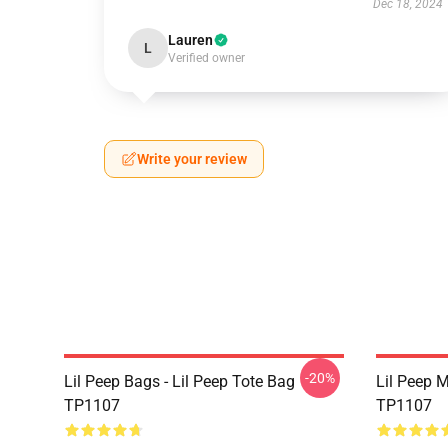
Dec 18, 2024
Lauren
L
Verified owner
Write your review
-20%
Lil Peep Bags - Lil Peep Tote Bag
Lil Peep 
TP1107
TP1107