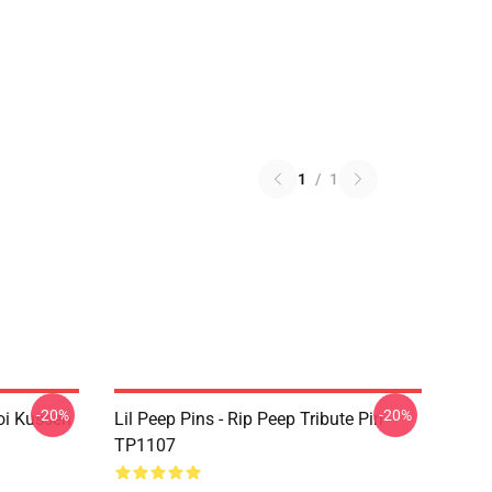
1
/
1
-20%
-20%
oi Kussen
Lil Peep Pins - Rip Peep Tribute Pin
TP1107