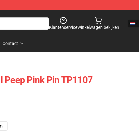
Klantenservice
Winkelwagen bekijken
Contact
Lil Peep Pink Pin TP1107
)
cm