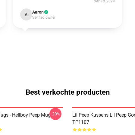
Dec 18, 2024
Aaron
A
Verified owner
Best verkochte producten
-20%
Mugs - Hellboy Peep Mug
Lil Peep Kussens Lil Peep Go
TP1107