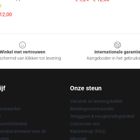
 12,00
Winkel met vertrouwen
Internationale garanti
chermd van klikken tot levering
Aangeboden in het gebruik
jf
Onze steun
Verzend- en leveringsbeleid
oorwaarden
Betalingsvoorwaarden
d
Teruggave & terugbetalingsbeleid
rsrechtbeleid
Contacteer ons
ransparantiewet voor de
Klantenhulp (FAQ)
keten
Whosale