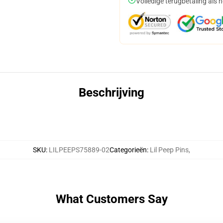
Volledige terugbetaling als 
Beschrijving
SKU
:
LILPEEPS75889-02
Categorieën
:
Lil Peep Pins
,
What Customers Say