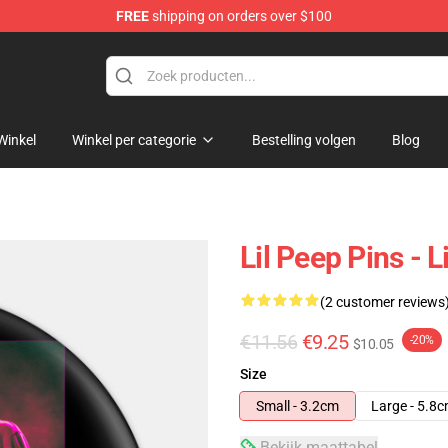
FREE
shipping on orders over $100
Winkel
Winkel per categorie
Bestelling volgen
Blog
Lil Peep Pins - 
(2 customer reviews
€11.56
€9.25
-20%
$10.05
Size
Small - 3.2cm
Large - 5.8
Bekijk maattabel