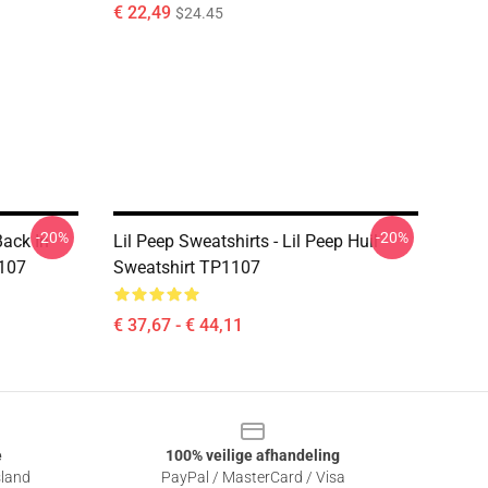
€ 22,49
$24.45
-20%
-20%
Back In
Lil Peep Sweatshirts - Lil Peep Huil
1107
Sweatshirt TP1107
€ 37,67 - € 44,11
e
100% veilige afhandeling
sland
PayPal / MasterCard / Visa