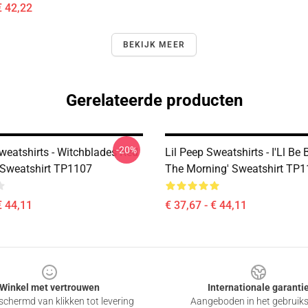
€ 42,22
BEKIJK MEER
Gerelateerde producten
-20%
weatshirts - Witchblades Red
Lil Peep Sweatshirts - I'Ll Be 
Sweatshirt TP1107
The Morning' Sweatshirt TP
€ 44,11
€ 37,67 - € 44,11
Winkel met vertrouwen
Internationale garanti
chermd van klikken tot levering
Aangeboden in het gebruik