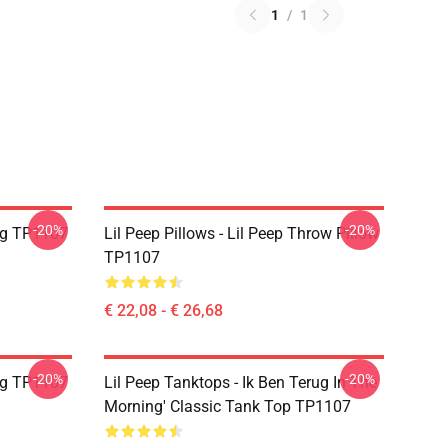
1
/
1
-20%
-20%
ug TP1107
Lil Peep Pillows - Lil Peep Throw Pillow
TP1107
€ 22,08 - € 26,68
-20%
-20%
ug TP1107
Lil Peep Tanktops - Ik Ben Terug In The
Morning' Classic Tank Top TP1107