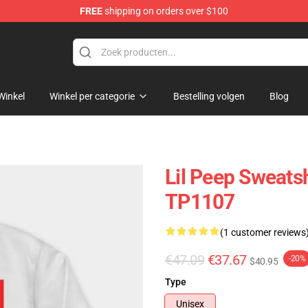
FREE
shipping on orders over $100
Winkel
Winkel per categorie
Bestelling volgen
Blog
Lil Peep Sweatsh
TP1107
(1 customer reviews
€47.09
€37.67
-20%
$40.95
Type
Unisex