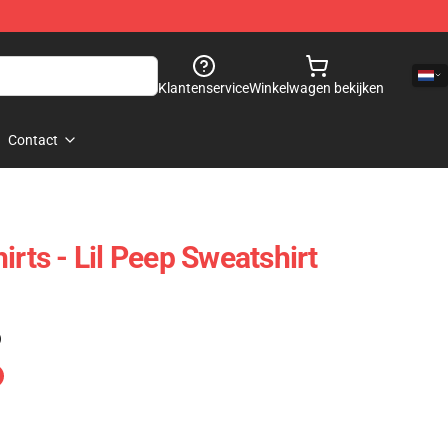
Klantenservice
Winkelwagen bekijken
Contact
irts - Lil Peep Sweatshirt
)