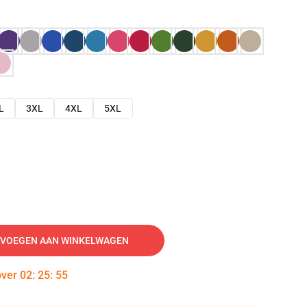
L
3XL
4XL
5XL
VOEGEN AAN WINKELWAGEN
over
02
:
25
:
54