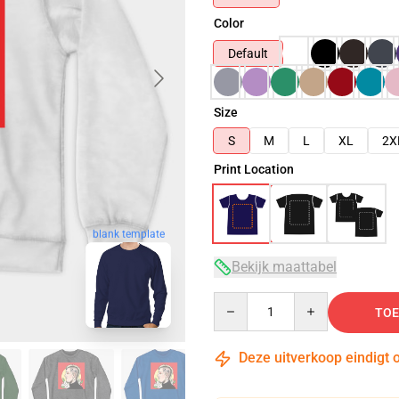
Color
Default
Size
S
M
L
XL
2X
Print Location
blank template
Bekijk maattabel
Quantity
TOE
Deze uitverkoop eindigt 