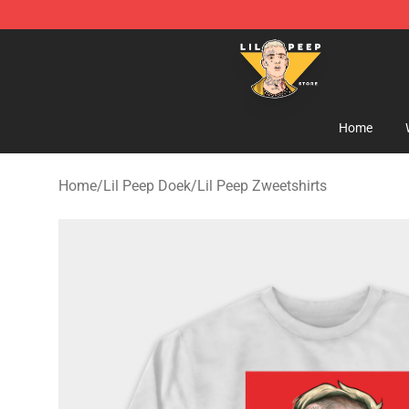
Lil Peep Store - Official Lil Peep Merchandise Shop
Home
Home
/
Lil Peep Doek
/
Lil Peep Zweetshirts