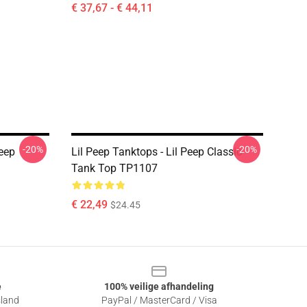
€ 37,67 - € 44,11
-20%
-20%
Peep
Lil Peep Tanktops - Lil Peep Classic
Tank Top TP1107
€ 22,49
$24.45
e
100% veilige afhandeling
sland
PayPal / MasterCard / Visa