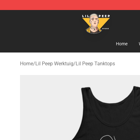
Lil Peep Store - Official Lil Peep Merchandise Shop
Home
Home
/
Lil Peep Werktuig
/
Lil Peep Tanktops