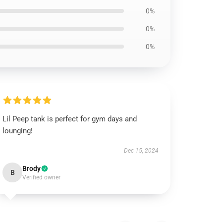
0%
0%
0%
Lil Peep tank is perfect for gym days and
lounging!
Dec 15, 2024
Brody
B
Verified owner