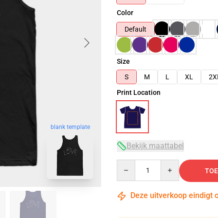
Color
Default
Size
S
M
L
XL
2X
Print Location
blank template
Bekijk maattabel
Quantity
TOE
Deze uitverkoop eindigt 