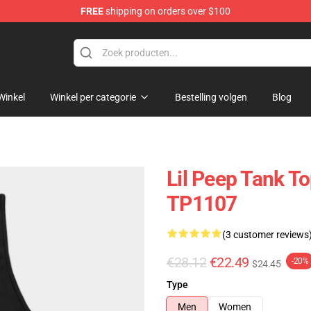
FREE
shipping on orders over $100
Winkel
Winkel per categorie
Bestelling volgen
Blog
Lil Peep Tank To
TP1107
(3 customer reviews
€28.12
€22.49
-20%
$24.45
Type
Men
Women