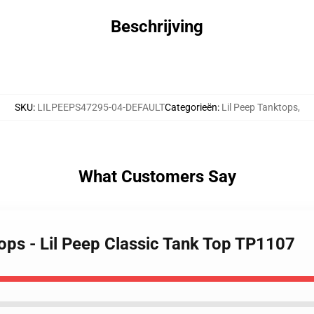
Beschrijving
SKU
:
LILPEEPS47295-04-DEFAULT
Categorieën
:
Lil Peep Tanktops
,
What Customers Say
Tops - Lil Peep Classic Tank Top TP1107