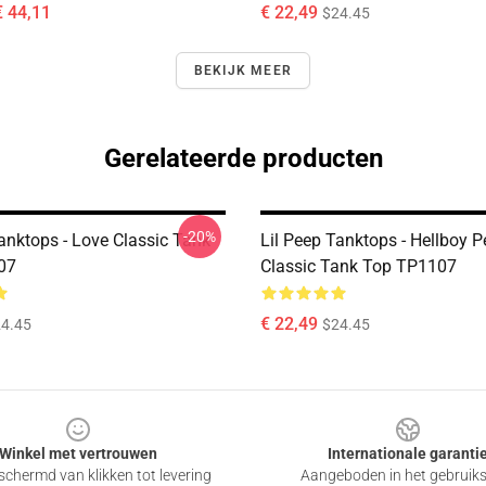
€ 44,11
€ 22,49
$24.45
BEKIJK MEER
Gerelateerde producten
-20%
anktops - Love Classic Tank
Lil Peep Tanktops - Hellboy 
07
Classic Tank Top TP1107
€ 22,49
4.45
$24.45
Winkel met vertrouwen
Internationale garanti
chermd van klikken tot levering
Aangeboden in het gebruik