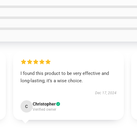
I found this product to be very effective and
long-lasting; it’s a wise choice.
Dec 17, 2024
Christopher
C
Verified owner