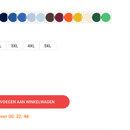
L
3XL
4XL
5XL
VOEGEN AAN WINKELWAGEN
over
00
:
32
:
47