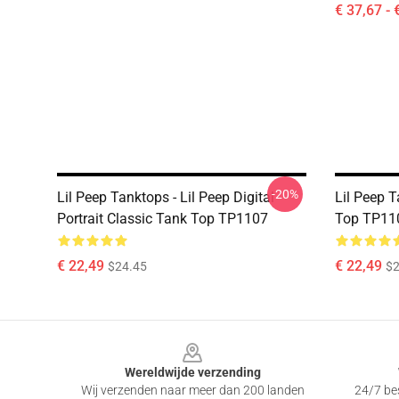
€ 37,67 - 
-20%
Lil Peep Tanktops - Lil Peep Digital
Lil Peep T
Portrait Classic Tank Top TP1107
Top TP11
€ 22,49
€ 22,49
$24.45
$2
Footer
Wereldwijde verzending
Wij verzenden naar meer dan 200 landen
24/7 bes